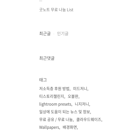
⋯
굿노트 무료 나눔 List
최근글
인기글
최근댓글
태그
저소득층 후원 방법
미드저니
티스토리챌린지
오블완
lightroom presets
니지저니
일상에 도움이 되는 뉴스 및 정보
무료 공유 / 무료 나눔
클라우드웨이즈
Wallpapers
배경화면