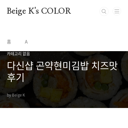
본문 바로가기
Beige K's COLOR
홈
A
카테고리 없음
다신샵 곤약현미김밥 치즈맛
후기
by Beige K