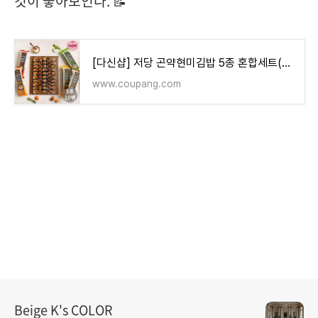
것이 좋아보인다. 📝
[다신샵] 저당 곤약현미김밥 5종 혼합세트(참치+불고기+흑미계란+오징어+치즈), 220g, 10개 - 기타즉
www.coupang.com
Beige K's COLOR