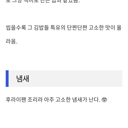
로 그냥 백미로 만든 밥과 같았음.
씹을수록 그 김밥들 특유의 단짠단짠 고소한 맛이 올
라옴.
냄새
후라이팬 조리라 아주 고소한 냄새가 난다. 🤓