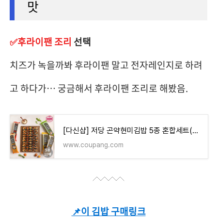
맛
✅후라이팬 조리
선택
치즈가 녹을까봐 후라이팬 말고 전자레인지로 하려
고 하다가… 궁금해서 후라이팬 조리로 해봤음.
[다신샵] 저당 곤약현미김밥 5종 혼합세트(참치+불고기+흑미계란+오징어+치즈), 220g, 10개 - 기타즉
www.coupang.com
📌이 김밥 구매링크