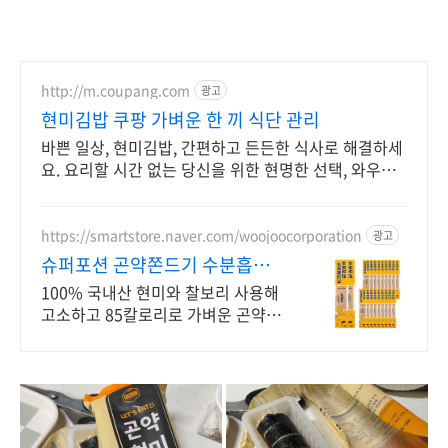
http://m.coupang.com
광고
현미김밥 쿠팡 가벼운 한 끼 식단 관리
바쁜 일상, 현미김밥, 간편하고 든든한 식사로 해결하세
요. 요리할 시간 없는 당신을 위한 현명한 선택, 와우회
원 무제한 무료배송.
https://smartstore.naver.com/woojoocorporation
광고
슈퍼포션 곤약쫀드기 수분흡수로
포만감 UP
100% 국내산 현미와 찰보리 사용해
고소하고 85칼로리로 가벼운 곤약쫀
드기!